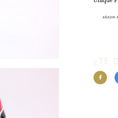
Unique P
AÑADIR 
¿TE 