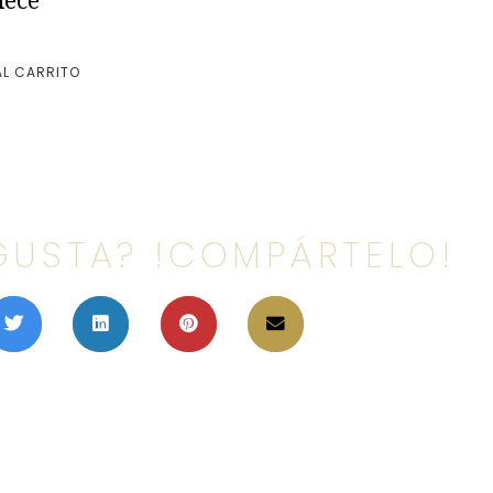
iece
AL CARRITO
GUSTA? !COMPÁRTELO!