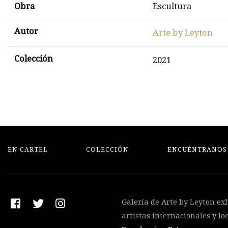
Obra
Escultura
Autor
Arte by Leyton
Colección
2021
EN CARTEL
COLECCIÓN
ENCUÉNTRANOS
Galería de Arte by Leyton ex
artistas internacionales y lo