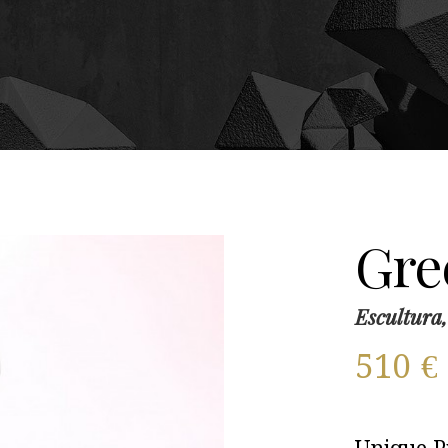
Gre
Escultura,
510
€