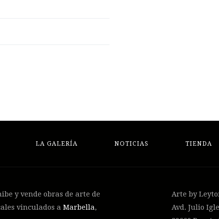
LA GALERÍA
NOTICIAS
TIENDA
hibe y vende obras de arte de
Arte by Leyt
cales vinculados a
Marbella
,
Avd. Julio Igle